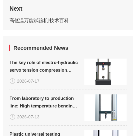
Next
高低温万能试验机|技术百科
Recommended News
The key role of electro-hydraulic
servo tension compression
fatigue testing machine in
2026-07-17
material research and quality
control
From laboratory to production
line: High temperature bending
and bending testing machine
2026-07-13
safeguards ceramic quality
Plastic universal testing