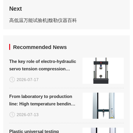
Next
高低温万能试验机|馥勒仪器百科
Recommended News
The key role of electro-hydraulic
servo tension compression
fatigue testing machine in
2026-07-17
material research and quality
control
From laboratory to production
line: High temperature bending
and bending testing machine
2026-07-13
safeguards ceramic quality
Plastic universal testing