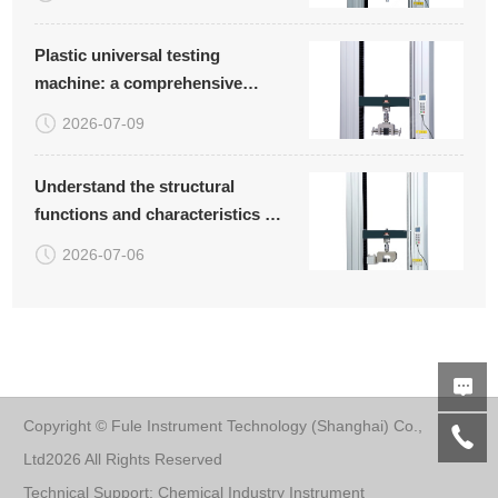
safeguards ceramic quality
Plastic universal testing
machine: a comprehensive
solution for mechanical testing
2026-07-09
covering multiple industries
Understand the structural
functions and characteristics of
the carbon fiber tensile testing
2026-07-06
machine to ensure stable and
reliable testing data
Copyright © Fule Instrument Technology (Shanghai) Co.,
Ltd2026 All Rights Reserved
Technical Support:
Chemical Industry Instrument