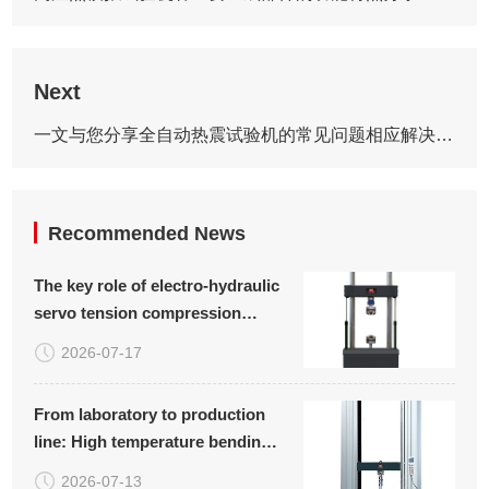
Next
一文与您分享全自动热震试验机的常见问题相应解决方法
Recommended News
The key role of electro-hydraulic
servo tension compression
fatigue testing machine in
2026-07-17
material research and quality
control
From laboratory to production
line: High temperature bending
and bending testing machine
2026-07-13