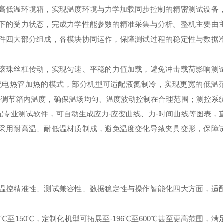
高低温环境箱，实现温度环境与力学加载同步控制的精密测试设备
下的受力状态，完成力学性能参数的精准采集与分析。整机主要由
件四大部分组成，各模块协同运作，保障测试过程的稳定性与数据
滚珠丝杠传动，实现匀速、平稳的力值加载，避免冲击载荷影响测
配电热管加热的模式，部分机型可适配液氮制冷，实现更宽的低温
并调节箱内温度，确保温场均匀、温度波动控制在合理范围；测控系
专业测试软件，可自动生成应力-应变曲线、力-时间曲线等图表，
采用耐高温、耐低温材质制成，避免温度变化导致夹具变形，保障
温控精准性、测试兼容性、数据稳定性与操作智能化四大方面，适
至150℃，定制化机型可拓展至-196℃至600℃甚至更高范围，满