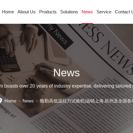
Home
About Us
Products
Solutions
News
Service
Contact 
News
sts over 20 years of industry expertise, delivering tailored p
Home
-
News
-
馥勒高低温拉力试验机|远销上海,杭州及全国各