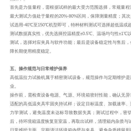
首先是力值量程，需根据试样的最大受力范围选择，常规量程涵盖1K
最大测试力值处于量程的20%-80%区间，保障测量精度；
试选用-40℃至150℃机型即可，特种材料测试可选择超低温
测试数据真实性，优先选择控温精度±0.5℃、温场均匀性±1
测试，选择对应夹具与软件功能；最后是设备稳定性与售后，
障长期使用精度稳定。
五、操作规范与日常维护保养
高低温拉力试验机属于精密测试设备，规范操作与定期维护是
业。
操作前，需检查设备电源、气源、环境箱密封性能，确认无异
适配的高低温夹具牢固夹持试样；设定目标温度、加载速率、
力学测试，避免温度未达标导致数据失真；测试过程中，密
后，待环境箱温度恢复至室温，再取出试样，清理箱内杂质与
日常维护方面，定期清洁环境箱内壁与夹具，避免杂质残留影