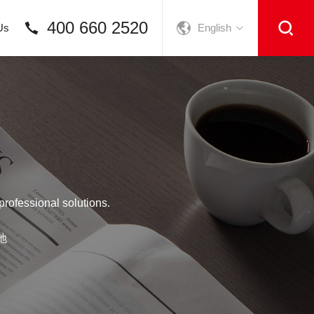
400 660 2520
Us
English
rofessional solutions.
地