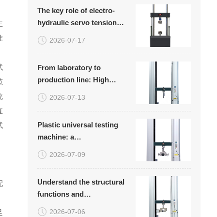
，
The key role of electro-
hydraulic servo tension
主
compression fatigue
准
2026-07-17
testing machine in
material research and
试
From laboratory to
quality control
production line: High
范
temperature bending and
统
2026-07-13
bending testing machine
直
safeguards ceramic
Plastic universal testing
试
quality
machine: a
comprehensive solution
2026-07-09
for mechanical testing
covering multiple
Understand the structural
配
industries
functions and
characteristics of the
2026-07-06
足