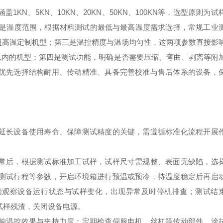
N、5KN、10KN、20KN、50KN、100KN等，选型原则为试
其次是温度范围，根据材料测试的最低与最高温度需求选择，常规工业
或超高温定制机型；第三是温控精度与温场均匀性，这两项参数直接影
℃以内的机型；第四是测试功能，明确是否需要压缩、弯曲、剥离等附
优先选择结构耐用、传动精准、具备完善校准与售后体系的设备，
延长设备使用寿命、保障测试精度的关键，需遵循标准化流程开展
常后，根据测试标准加工试样，试样尺寸需规整、表面无缺陷，选
测试行程等参数，开启环境箱进行预温或预冷，待温度稳定后再启
切观察设备运行状态与试样变化，出现异常及时停机排查；测试结
试样残渣，关闭设备电源。
响温控效果与夹持力度；定期检查伺服电机、丝杠等传动部件，涂