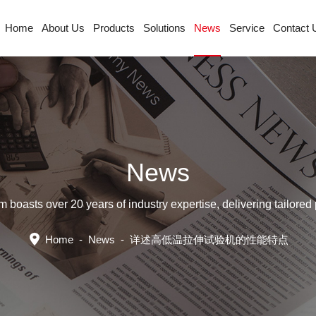
Home
About Us
Products
Solutions
News
Service
Contact 
News
sts over 20 years of industry expertise, delivering tailored p
Home
-
News
-
详述高低温拉伸试验机的性能特点