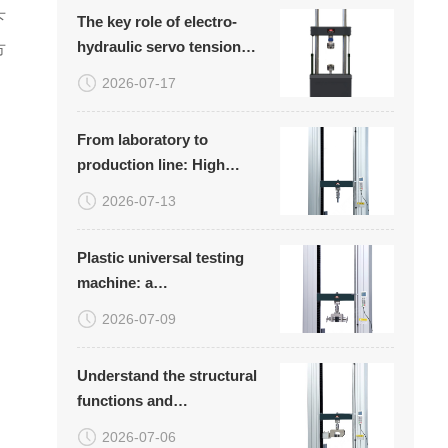
下
The key role of electro-
hydraulic servo tension
方
compression fatigue
2026-07-17
testing machine in
material research and
From laboratory to
quality control
production line: High
temperature bending and
2026-07-13
bending testing machine
safeguards ceramic
Plastic universal testing
quality
machine: a
comprehensive solution
2026-07-09
for mechanical testing
covering multiple
Understand the structural
industries
functions and
characteristics of the
2026-07-06