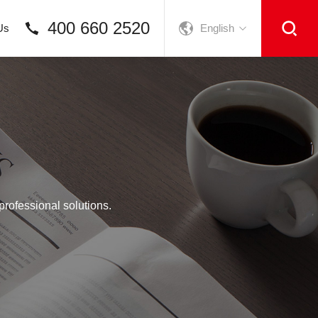
400 660 2520
Us
English
rofessional solutions.