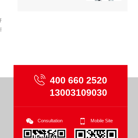
carbon fiber tensile
testing machine to ensure
stable and reliable testing
杆
data
所
，
400 660 2520
13003109030
Consultation
Mobile Site