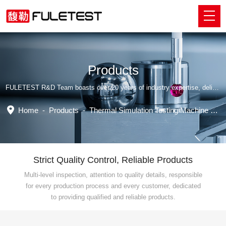
Products
FULETEST R&D Team boasts over 20 years of industry expertise, delivering tailored professional solutions.
Home
-
Products
-
Thermal Simulation Testing Machine Series
Strict Quality Control, Reliable Products
Multi-level inspection, attention to quality details, responsible
for every production process and every customer, dedicated
to providing qualified and reliable products.