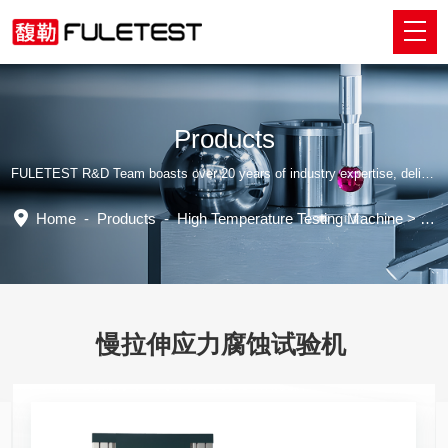
Products
FULETEST R&D Team boasts over 20 years of industry expertise, delivering tailored professional solutions.
Home
-
Products
-
High Temperature Testing Machine
>
Stre
慢拉伸应力腐蚀试验机