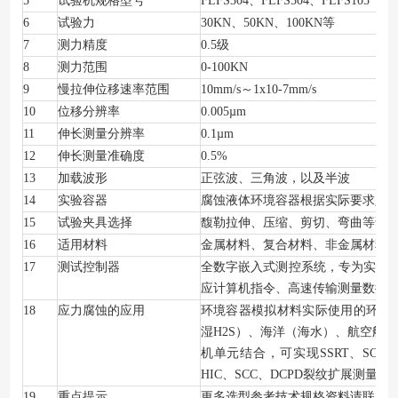
5
试验机规格型号
FLFS304
、FLFS504、FLFS105
6
试验力
30KN
、50KN、100KN等
7
测力精度
0.5
级
8
测力范围
0-100KN
9
慢拉伸位移速率范围
10mm/s
～1x10-7mm/s
10
位移分辨率
0.005µm
11
伸长测量分辨率
0.1µm
12
伸长测量准确度
0.5%
13
加载波形
正弦波、三角波，以及半波
14
实验容器
腐蚀液体环境容器根据实际要求定
15
试验夹具选择
馥勒拉伸、压缩、剪切、弯曲等试
16
适用材料
金属材料、复合材料、非金属材料
17
测试控制器
全数字嵌入式测控系统，专为实时性测
应计算机指令、高速传输测量数据
18
应力腐蚀的应用
环境容器模拟材料实际使用的环境
湿H2S）、海洋（海水）、航空航
机单元结合，可实现SSRT、SC、CF、Creep、
HIC、SCC、DCPD裂纹扩展测量
19
重点提示
更多选型参考技术规格资料请联系馥勒