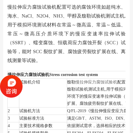
慢拉伸应力腐蚀试验机配置可选的腐蚀环境如超纯水、
海水、NaCl、N2O4、NH3、甲醇及馥勒试验机测试主机,
用于模拟环境测试材料在常温～微高温、常温～低温、
常压～微高压介质环境下的慢应变速率拉伸试验
（SSRT）、蠕变腐蚀、恒载荷应力腐蚀开裂（SCC）试
验等，能对 SCC 裂纹扩展、腐蚀疲劳裂纹扩展在线、离
线测量等试验。
慢拉伸应力腐蚀试验机
Stress corrosion test system
1
试验机介绍
馥勒
慢拉伸应力腐蚀试验机
配置可
馥勒试验机测试主机,用于模拟环
环境下的慢应变速率拉伸试验（SSR
扩展、腐蚀疲劳裂纹扩展在线、离
2
试验机方法
Q/FL-2019
《慢拉伸慢应变应力腐蚀
3
试验标准方法
满足GB/T、ASTM、ISO、DIN、
4
主要技术规格参数
依据测试需求，选择相应的技术规