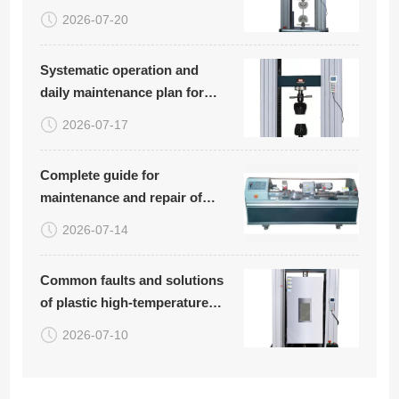
plastic woven bags
2026-07-20
Systematic operation and
daily maintenance plan for
carbon fiber board tensile
2026-07-17
compression bending testing
equipment
Complete guide for
maintenance and repair of
rotary bending fatigue testing
2026-07-14
machine (with common
troubleshooting table
Common faults and solutions
attached)
of plastic high-temperature
tensile testing machine
2026-07-10