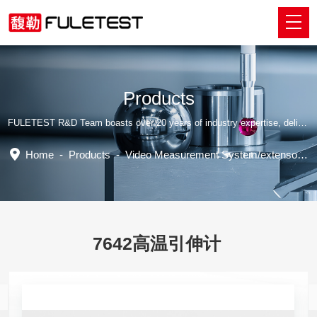
Products
FULETEST R&D Team boasts over 20 years of industry expertise, delivering tailored professional solutions.
Home
-
Products
-
Video Measurement System/extensometer
7642高温引伸计