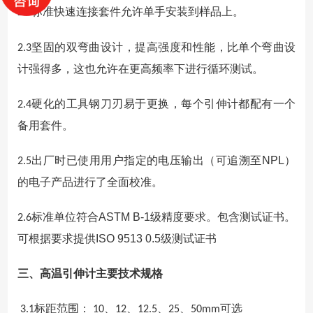
标准快速连接套件允许单手安装到样品上。
2.2
坚固的双弯曲设计，提高强度和性能，比单个弯曲设
2.3
计强得多，这也允许在更高频率下进行循环测试。
硬化的工具钢刀刃易于更换，每个引伸计都配有一个
2.4
备用套件。
出厂时已使用用户指定的电压输出（可追溯至
NPL
）
2.5
的电子产品进行了全面校准
。
标准单位符合
ASTM B-1
级精度要求。包含测试证书。
2.6
可根据要求提供
ISO 9513 0.5
级测试证书
三、高温引伸计主要技术规格
标距范围：
、
、
、
、
可选
3.1
10
12
12.5
25
50mm