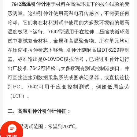
7642高温引伸计
用于材料在高温环境下的拉伸试验的变
形测量。
这些引伸计使用高温电容传感器，不需要任何
冷却。它们将在材料测试中使用的大多数环境箱的最高
温度极限下运行。
7642
型适用于在拉伸，压缩或循环测
试中测试复合材料，金属和高温聚合物。所有单元均可
在压缩和拉伸状态下移动
.
引伸计随附高级
DT6229
控制
器。标准输出是
0-10VDC
模拟信号，已通过引伸计进行
出厂校准
. 7642
可轻松与大多数现有测试控制器接口，并
可直接连接到数据采集系统或图表记录器，或直接连接
到
PC
。
7642
可用于应变控制测试，例如低周疲劳
（
LCF
）。
二、高温引伸计引伸计特征：
高温测试范围：常温到
℃。
2.1
700