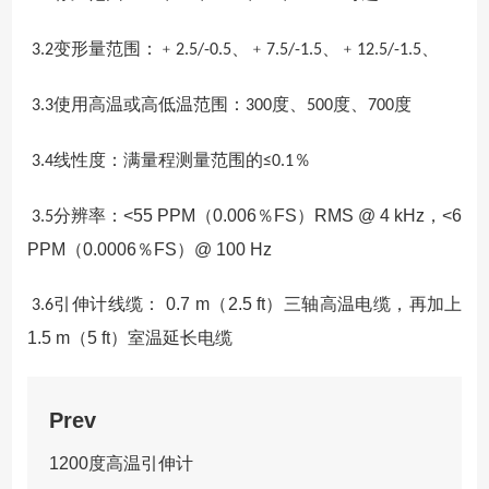
变形量范围：﹢
、﹢
、﹢
、
3.2
2.5/-0.5
7.5/-1.5
12.5/-1.5
使用高温或高低温范围：
度、
度、
度
3.3
300
500
700
线性度：满量程测量范围的
％
3.4
≤0.1
分辨率：
<55 PPM
（
0.006
％
FS
）
RMS @ 4 kHz
，
<6
3.5
PPM
（
0.0006
％
FS
）
@ 100 Hz
引伸计线缆：
0.7 m
（
2.5 ft
）三轴高温电缆，再加上
3.6
1.5 m
（
5 ft
）室温延长电缆
Prev
1200度高温引伸计