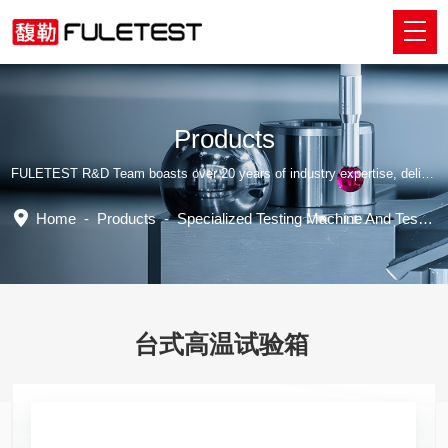
Products
FULETEST R&D Team boasts over 20 years of industry expertise, delivering tailored professional solutions.
Home
-
Products
-
Specialized Testing Machine And Testing Accessory Fixtures
台式高温试验箱