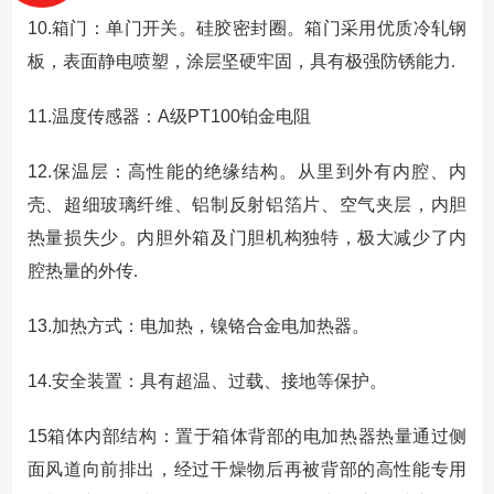
10.
箱门：单门开关。硅胶密封圈。箱门采用优质冷轧钢
板，表面静电喷塑，涂层坚硬牢固，具有极强防锈能力.
11.
温度传感器：
A
级
PT100
铂金电阻
12.
保温层：高性能的绝缘结构。从里到外有内腔、内
壳、超细玻璃纤维、铝制反射铝箔片、空气夹层，内胆
热量损失少。内胆外箱及门胆机构独特，极大减少了内
腔热量的外传.
13.
加热方式：电加热，镍铬合金电加热器。
14.
安全装置：具有超温、过载、接地等保护。
15
箱体内部结构：置于箱体背部的电加热器热量通过侧
面风道向前排出，经过干燥物后再被背部的高性能专用