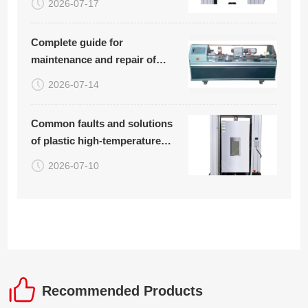
2026-07-17
compression bending testing
equipment
Complete guide for
maintenance and repair of
rotary bending fatigue testing
2026-07-14
machine (with common
troubleshooting table
Common faults and solutions
attached)
of plastic high-temperature
tensile testing machine
2026-07-10
Recommended Products