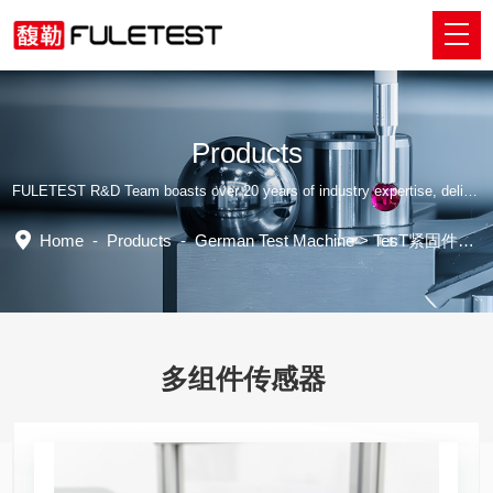
Products
FULETEST R&D Team boasts over 20 years of industry expertise, delivering tailored professional solutions.
Home
-
Products
-
German Test Machine
>
TesT紧固件摩擦试验机
多组件传感器