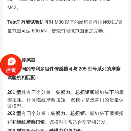
M42。
TestT 万能试验机
可对
M30 以下的螺钉进行拉伸测试/测
量范围可达 600 kN，使螺钉测试范围更加完善。
多组件传感器
三种不同的专利多组件传感器可与
205 型号系列的摩擦
试验机相匹配：
201 型
具有三个分量：
夹紧力、总扭矩和
螺钉头下的摩
擦扭矩。计算螺纹摩擦扭矩。该模型是最常用的质量保
证模型。
202 型
有四个分量：
夹紧力、总扭矩、
螺钉头下摩擦扭
和螺纹摩擦扭矩
。该模型非常适合研究和开发。
矩
203 型
有两个分量：
锁模力和总力矩
。