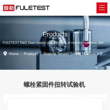
Products
FULETEST R&D Team boasts over 20 years of industry expertise, delivering tailored professional solutions.
Home
-
Products
-
Material Torsion Testing Machine
>
Bolt fastener torsion testing machine
螺栓紧固件扭转试验机