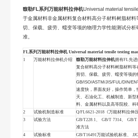
馥勒FL系列万能材料拉伸机
Universal material 
于金属材料非金属材料复合材料高分子材料树脂材料
切、保载、疲劳、蠕变等项的物理力学性能测试分析研究。满足G
准。
FL
系列万能材料拉伸机
Universal material tensile testing ma
1
万能材料拉伸机介绍
馥勒万能材料拉伸机
拥有FL先
复合材料高分子材料树脂材料等
剪切、保载、疲劳、蠕变等项的
GB/ISO/ASTM/JIS/FUL/DIN/EN
速度快，界面友好，操作简单，
天、石油化工、机械制造、新型
料、金属材料以及高等院校、科
2
试验机制造标准
Q/FL6621-2018
《万能材料拉伸
3
试验方法
GB/T228.1
、 GB/T 7314、 G
准方法
4
试验标准
GB/T16491
万能试验机标准、 JJ