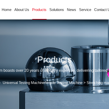
Home
About Us
Products
Solutions
News
Service
Contact 
Products
sts over 20 years of industry expertise, delivering tailored p
-
Universal Testing Machine/tensile Testing Machine
>
Stretching ma