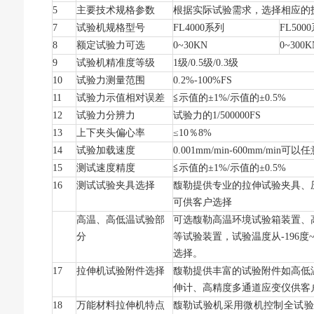
5
主要技术规格参数
根据实际试验需求，选择相应的
7
试验机规格型号
FL4000
系列
FL5000
8
额定试验力可选
0~30KN
0~300K
9
试验机精准度等级
1
级/0.5级/0.3级
10
试验力测量范围
0.2%-100%FS
11
试验力示值相对误差
≦示值的±1%/示值的±0.5%
12
试验力分辨力
试验力的1/500000FS
13
上下夹头偏心率
≤10％8%
14
试验加载速度
0.001mm/min-600mm/min
可以任
15
测试速度精度
≦示值的±1%/示值的±0.5%
16
测试试验夹具选择
馥勒提供专业的拉伸试验夹具、
可供客户选择
高温、高低温试验部
可选馥勒高温环境试验箱装置、
分
等试验装置，试验温度从-196度~
选择。
17
拉伸机试验附件选择
馥勒提供丰富的试验附件如高低
伸计、高精度多通道应变仪供客
18
万能材料拉伸机特点
馥勒试验机采用微机控制全试验