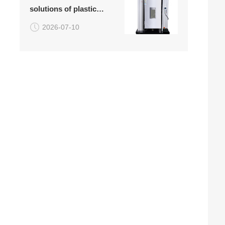
solutions of plastic
attached)
high-temperature
2026-07-10
tensile testing machine