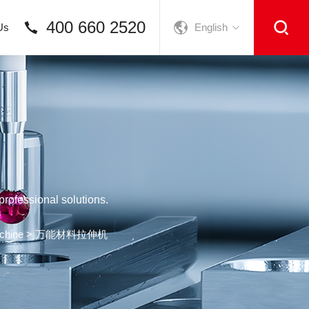
400 660 2520
Us
English
rofessional solutions.
chine
> 万能材料拉伸机