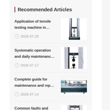
Recommended Articles
Application of tensile
testing machine in
tensile testing of plastic
2026-07-20
woven bags
Systematic operation
and daily maintenance
plan for carbon fiber
2026-07-17
board tensile
compression bending
Complete guide for
testing equipment
maintenance and repair
of rotary bending
2026-07-14
fatigue testing machine
(with common
Common faults and
troubleshooting table