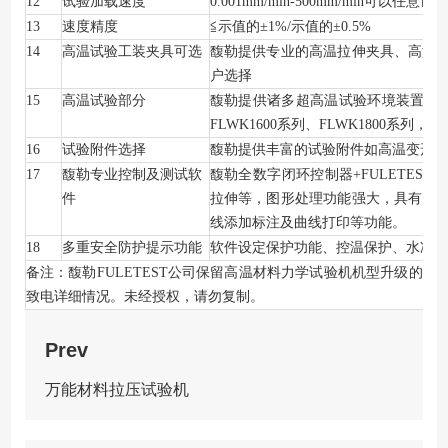
12
试验加载速度
0.001mm/min-500mm/min
可以任意设定
13
速度精度
≦示值的±1%/示值的±0.5%
14
高温试验工装夹具可选
馥勒提供专业的高温拉伸夹具、高温
户选择
15
高温试验部分
馥勒提供诸多超高温试验环境装置FLWK3
FLWK1600系列、FLWK1800系列，
16
试验附件选择
馥勒提供丰富的试验附件如高温变形测
17
馥勒专业控制及测试软
馥勒全数字闭环控制器+FULETES
件
拉伸等，图形处理功能强大，具有曲
线添加标注及曲线打印等功能。
18
多重安全防护提示功能
软件设定保护功能、控温保护、水冷保
备注：馥勒FULETEST公司保留高温材料力学试验机机型升级的
致电详细情况。未经授权，请勿复制。
Prev
万能材料拉压试验机