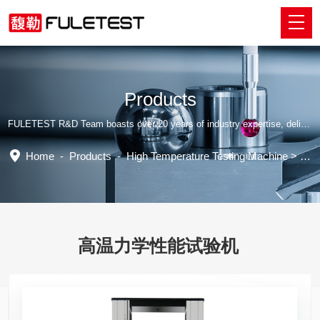
Products
FULETEST R&D Team boasts over 20 years of industry expertise, delivering tailored professional solutions.
Home
-
Products
-
High Temperature Testing Machine
>
High
高温力学性能试验机