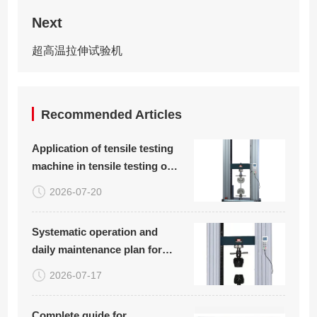
Next
超高温拉伸试验机
Recommended Articles
Application of tensile testing
machine in tensile testing of
plastic woven bags
2026-07-20
Systematic operation and
daily maintenance plan for
carbon fiber board tensile
2026-07-17
compression bending testing
equipment
Complete guide for