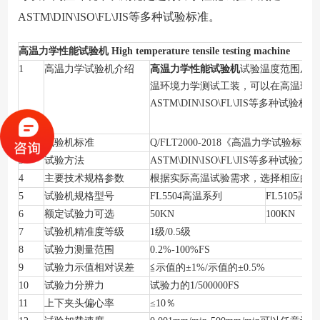
ASTM\DIN\ISO\FL\JIS等多种试验标准。
高温力学性能试验机
High temperature tensile testing machine
1
高温力学试验机介绍
高温力学性能试验机
试验温度范围从0~30
温环境力学测试工装，可以在高温环境
ASTM\DIN\ISO\FL\JIS等多种试验标
2
试验机标准
Q/FLT2000-2018
《高温力学试验标准
3
试验方法
ASTM\DIN\ISO\FL\JIS
等多种试验方法
4
主要技术规格参数
根据实际高温试验需求，选择相应的技
5
试验机规格型号
FL5504
高温系列
FL5105
高温
6
额定试验力可选
50KN
100KN
7
试验机精准度等级
1
级/0.5级
8
试验力测量范围
0.2%-100%FS
9
试验力示值相对误差
≦示值的±1%/示值的±0.5%
10
试验力分辨力
试验力的1/500000FS
11
上下夹头偏心率
≤10％