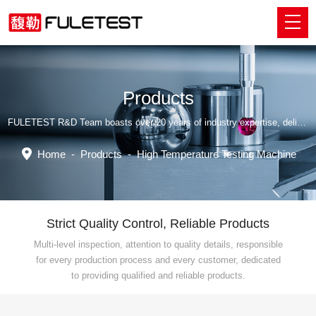
Products
FULETEST R&D Team boasts over 20 years of industry expertise, delivering tailored professional solutions.
Home
-
Products
-
High Temperature Testing Machine
Strict Quality Control, Reliable Products
Multi-level inspection, attention to quality details, responsible
for every production process and every customer, dedicated
to providing qualified and reliable products.